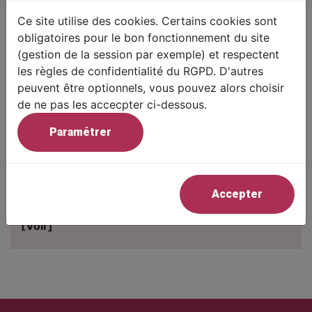
[Voir]
Ce site utilise des cookies. Certains cookies sont
obligatoires pour le bon fonctionnement du site
(gestion de la session par exemple) et respectent
"L'espace heureux en littérature" - Semestre 2
les règles de confidentialité du RGPD. D'autres
peuvent être optionnels, vous pouvez alors choisir
Espace imaginaire ou société idéale où vivre,
de ne pas les accecpter ci-dessous.
espace du dehors comme la nature, espace intime
du dedans comme la maison bien matérielle ou à
Paramétrer
l’intérieur de soi…
Professeur/Animateur:
Anne-Isabelle MOURIER
Places:
50
Accepter
Prix:
96 €
[Voir]