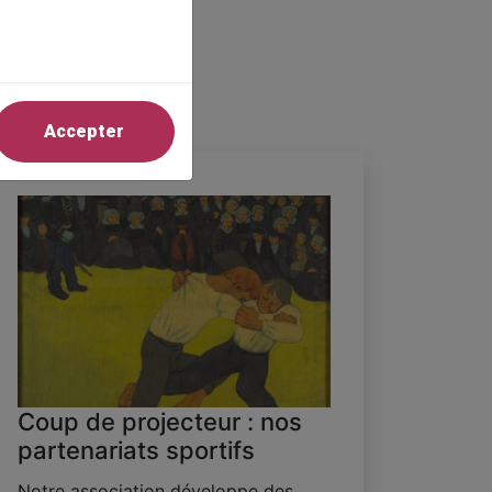
Accepter
Coup de projecteur : nos
partenariats sportifs
Notre association développe des