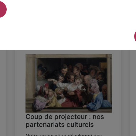
ACTUALITÉS
Coup de projecteur : nos
partenariats culturels
Notre association développe des