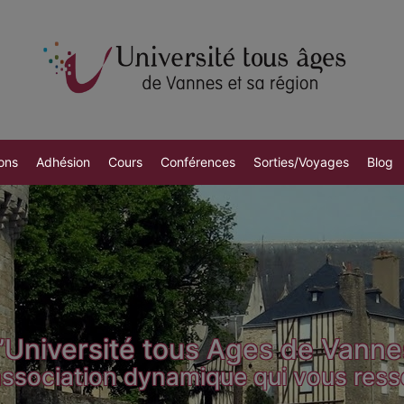
ons
Adhésion
Cours
Conférences
Sorties/Voyages
Blog
’Université tous Ages de Vanne
ssociation dynamique qui vous res