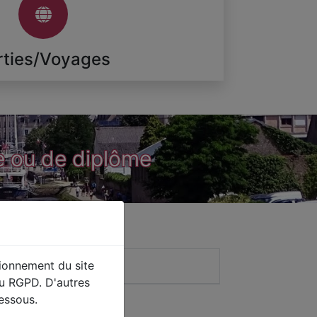
rties/Voyages
ge ou de diplôme
tionnement du site
du RGPD. D'autres
essous.