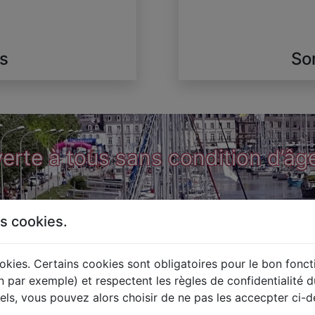
s
So
verte à tous sans condition d’â
es cookies.
À venir dans votre UTA
ookies. Certains cookies sont obligatoires pour le bon fonc
pe
Description
n par exemple) et respectent les règles de confidentialité 
els, vous pouvez alors choisir de ne pas les accecpter ci-d